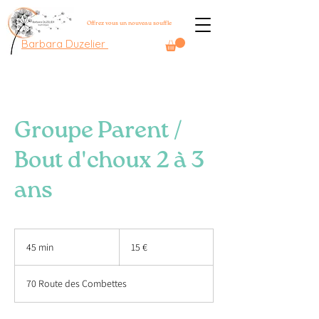
Offrez vous un nouveau souffle
Barbara Duzelier
Groupe Parent /
Bout d'choux 2 à 3
ans
15
euros
45 min
4
15 €
5
m
70 Route des Combettes
i
n